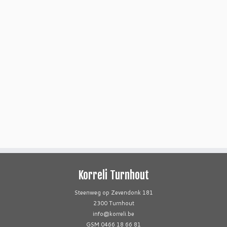
Korreli Turnhout
Steenweg op Zevendonk 181
2300 Turnhout
info@korreli.be
GSM 0466 18 66 81