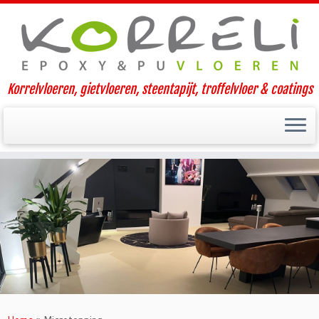
Korrelvloeren, gietvloeren, steentapijt, troffelvloer & coatings